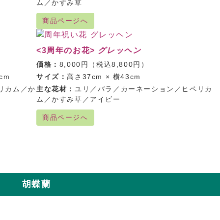
ム／かすみ草
商品ページへ
<3周年のお花>
グレッヘン
価格：
8,000円（税込8,800円）
cm
サイズ：
高さ37cm × 横43cm
リカム／か
主な花材：
ユリ／バラ／カーネーション／ヒペリカ
ム／かすみ草／アイビー
商品ページへ
胡蝶蘭