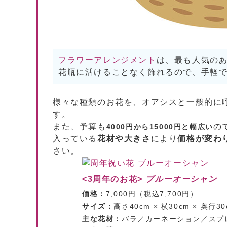
フラワーアレンジメント
は、最も人気の
花瓶に活けることなく飾れるので、手軽
様々な種類のお花を、オアシスと一般的に
す。
また、予算も
の
4000円から15000円と幅広い
入っている
花材や大きさ
により
価格が変わ
さい。
<3周年のお花>
ブルーオーシャン
価格：
7,000円（税込7,700円）
サイズ：
高さ40cm × 横30cm × 奥行30
主な花材：
バラ／カーネーション／スプ