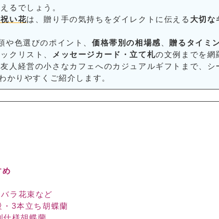
いえるでしょう。
お祝い花
は、贈り手の気持ちをダイレクトに伝える
大切な
類や色選びのポイント、
価格帯別の相場感
、
贈るタイミ
ェックリスト、
メッセージカード・立て札
の文例までを網
ら友人経営の小さなカフェへのカジュアルギフトまで、シ
わかりやすくご紹介します。
すめ
ジ・バラ花束など
1段・3本立ち胡蝶蘭
特別仕様胡蝶蘭