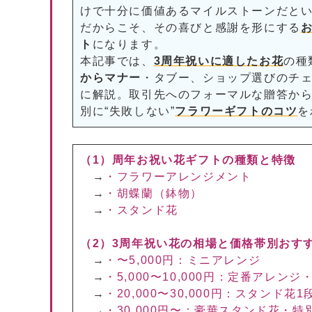
けで十分に価値あるマイルストーンだと
だからこそ、その喜びと感謝を形にする
ト
になります。
本記事では、
3周年祝いに適したお花
の種
からマナー
・タブー、ショップ選びのチ
に解説。取引先へのフォーマルな贈答か
別に“失敗しない”
フラワーギフトのコツ
を
（1）周年お祝い花ギフトの種類と特徴
→
・フラワーアレンジメント
→
・胡蝶蘭（鉢物）
→
・スタンド花
（2）3周年祝い花の相場と価格帯別おす
→
・〜5,000円：ミニアレンジ
→
・5,000〜10,000円：定番アレン
→
・20,000〜30,000円：スタンド花
→
・30,000円〜：豪華スタンド花・