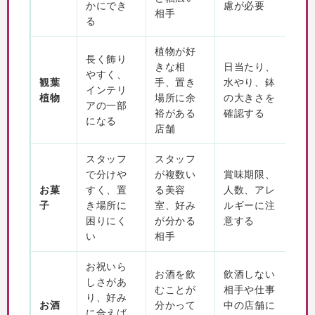
かにでき
慮が必要
相手
る
植物が好
長く飾り
きな相
日当たり、
やすく、
観葉
手、置き
水やり、鉢
インテリ
植物
場所に余
の大きさを
アの一部
裕がある
確認する
になる
店舗
スタッフ
スタッフ
で分けや
が複数い
賞味期限、
お菓
すく、置
る美容
人数、アレ
子
き場所に
室、好み
ルギーに注
困りにく
が分かる
意する
い
相手
お祝いら
お酒を飲
飲酒しない
しさがあ
むことが
相手や仕事
り、好み
お酒
分かって
中の店舗に
に合えば