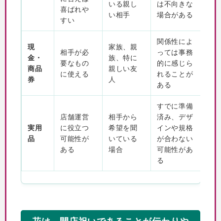
いる親し
は不向きな
喜ばれや
い相手
場合がある
すい
関係性によ
現
家族、親
相手が必
っては事務
金・
族、特に
要なもの
的に感じら
商品
親しい友
に使える
れることが
券
人
ある
すでに準備
店舗運営
相手から
済み、デザ
実用
に役立つ
希望を聞
インや規格
品
可能性が
いている
が合わない
ある
場合
可能性があ
る