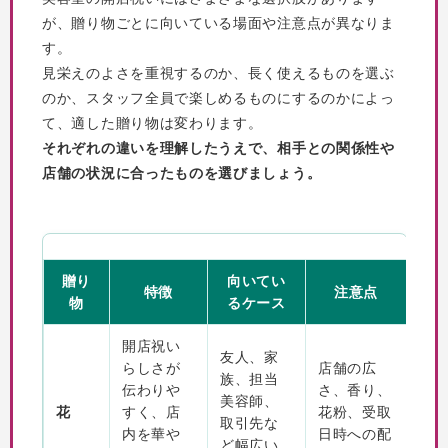
が、贈り物ごとに向いている場面や注意点が異なりま
す。
見栄えのよさを重視するのか、長く使えるものを選ぶ
のか、スタッフ全員で楽しめるものにするのかによっ
て、適した贈り物は変わります。
それぞれの違いを理解したうえで、相手との関係性や
店舗の状況に合ったものを選びましょう。
贈り
向いてい
特徴
注意点
物
るケース
開店祝い
友人、家
らしさが
店舗の広
族、担当
伝わりや
さ、香り、
美容師、
花
すく、店
花粉、受取
取引先な
内を華や
日時への配
ど幅広い