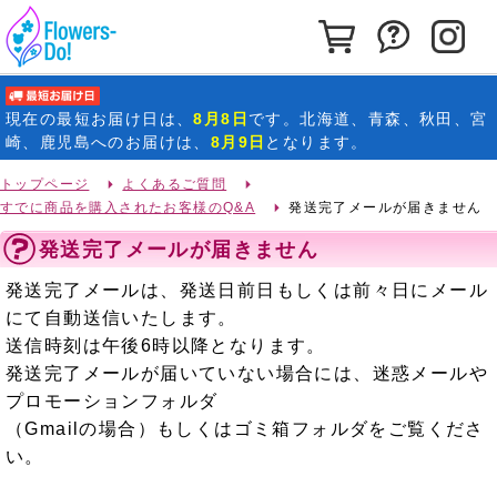
カートを見る
お問い合わ
イ
最短お届け日
現在の
最短お届け日
は、
8月8日
です。北海道、青森、秋田、宮
崎、鹿児島へのお届けは、
8月9日
となります。
トップページ
よくあるご質問
すでに商品を購入されたお客様のQ&A
発送完了メールが届きません
発送完了メールが届きません
発送完了メールは、発送日前日もしくは前々日にメール
にて自動送信いたします。
送信時刻は午後6時以降となります。
発送完了メールが届いていない場合には、迷惑メールや
プロモーションフォルダ
（Gmailの場合）もしくはゴミ箱フォルダをご覧くださ
い。