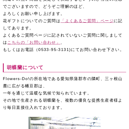
でございますので、どうぞご理解のほど、
よろしくお願い申し上げます。
花ギフトについてのご質問は
「よくあるご質問」
ページ
に記
してあります。
よくあるご質問ページに記されていないご質問に関しまして
は
こちらの
「お問い合わせ」
、
もしくはお電話（
0533-95-3131
)にてお問い合わせ下さい。
胡蝶蘭について
Flowers-Do!の所在地である愛知県蒲郡市の隣町、三ヶ根山
麓に広がる幡豆郡は、
一年を通じて温暖な気候で知られています。
その地で生産される胡蝶蘭を、複数の優良な提携生産者様よ
り毎日直接仕入れております。