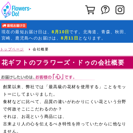
カートを見る
お問い合わ
イ
最短お届け日
現在の
最短お届け日
は、
8月10日
です。北海道、青森、秋田、
宮崎、鹿児島へのお届けは、
8月11日
となります。
トップページ
会社概要
花ギフトのフラワーズ・ドゥの会社概要
創業以来、弊社では「最高級の花材を使用する」ことをモッ
トーにしてまいりました。
食材などに比べて、品質の違いがわかりにくい花という分野
で何故そこにこだわるのか？
それは、お花という商品には、
古来より人の心を伝えるべき特性を持っていたからに他なり
ません。