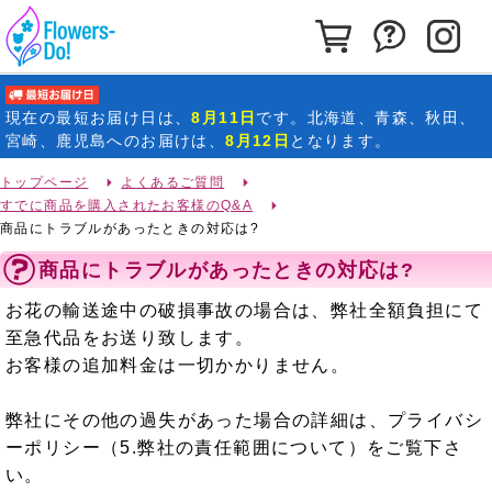
カートを見る
お問い合わ
イ
最短お届け日
現在の
最短お届け日
は、
8月11日
です。北海道、青森、秋田、
宮崎、鹿児島へのお届けは、
8月12日
となります。
トップページ
よくあるご質問
すでに商品を購入されたお客様のQ&A
商品にトラブルがあったときの対応は?
商品にトラブルがあったときの対応は?
お花の輸送途中の破損事故の場合は、弊社全額負担にて
至急代品をお送り致します。
お客様の追加料金は一切かかりません。
弊社にその他の過失があった場合の詳細は、プライバシ
ーポリシー（5.弊社の責任範囲について）をご覧下さ
い。