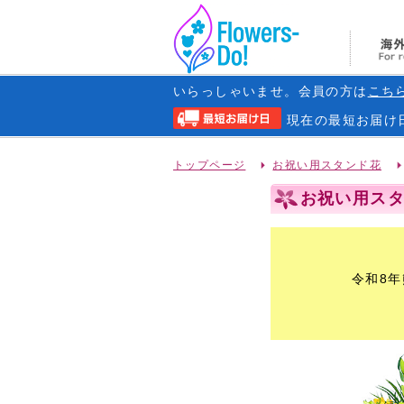
いらっしゃいませ。会員の方は
こち
現在の
最短お届け
トップページ
お祝い用スタンド花
お祝い用スタ
令和8