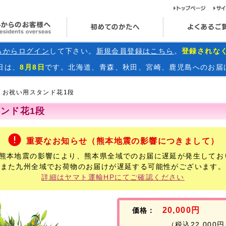
ト
海外からのお客様へ
初めてのかたへ
らからログイン
して下さい。
新規会員登録はこちら
。
登録されな
日
は、
8月8日
です。北海道、青森、秋田、宮崎、鹿児島へのお届
お祝い用スタンド花1段
ンド花1段
重要なお知らせ（熊本地震の影響につきまして）
年熊本地震の影響により、熊本県全域でのお届に遅延が発生してお
また九州全域でお荷物のお届けが遅延する可能性がございます。
詳細はヤマト運輸HPにてご確認ください
20,000円
価格：
（税込22,000