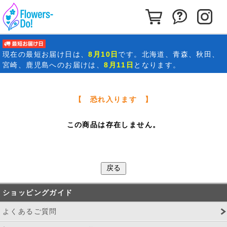
カートを見る
お問い合わ
イ
最短お届け日
現在の
最短お届け日
は、
8月10日
です。北海道、青森、秋田、
宮崎、鹿児島へのお届けは、
8月11日
となります。
【 恐れ入ります 】
この商品は存在しません。
ショッピングガイド
よくあるご質問