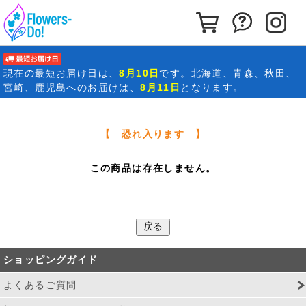
カートを見る
お問い合わ
イ
最短お届け日
現在の
最短お届け日
は、
8月10日
です。北海道、青森、秋田、
宮崎、鹿児島へのお届けは、
8月11日
となります。
【 恐れ入ります 】
この商品は存在しません。
ショッピングガイド
よくあるご質問