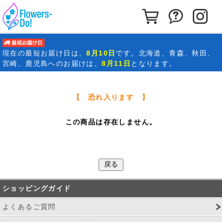
カートを見る
お問い合わ
イ
最短お届け日
現在の
最短お届け日
は、
8月10日
です。北海道、青森、秋田、
宮崎、鹿児島へのお届けは、
8月11日
となります。
【 恐れ入ります 】
この商品は存在しません。
ショッピングガイド
よくあるご質問