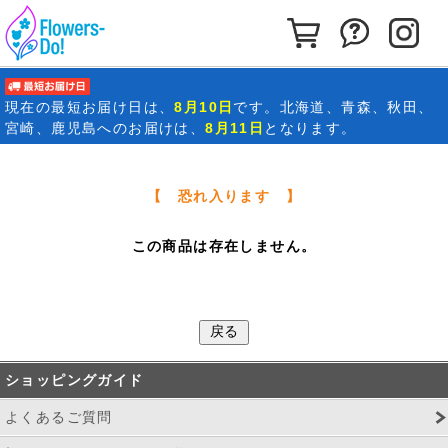
カートを見る
お問い合わ
イ
最短お届け日
現在の
最短お届け日
は、
8月10日
です。北海道、青森、秋田、
宮崎、鹿児島へのお届けは、
8月11日
となります。
【 恐れ入ります 】
この商品は存在しません。
ショッピングガイド
よくあるご質問