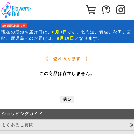
カートを見る
お問い合わ
イ
最短お届け日
現在の
最短お届け日
は、
8月9日
です。北海道、青森、秋田、宮
崎、鹿児島へのお届けは、
8月10日
となります。
【 恐れ入ります 】
この商品は存在しません。
ショッピングガイド
よくあるご質問