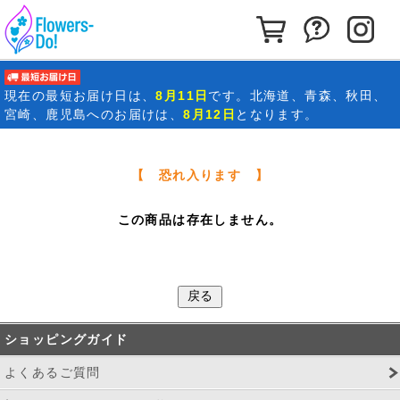
カートを見る
お問い合わ
イ
最短お届け日
現在の
最短お届け日
は、
8月11日
です。北海道、青森、秋田、
宮崎、鹿児島へのお届けは、
8月12日
となります。
【 恐れ入ります 】
この商品は存在しません。
ショッピングガイド
よくあるご質問