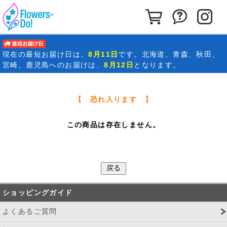
カートを見る
お問い合わ
イ
最短お届け日
現在の
最短お届け日
は、
8月11日
です。北海道、青森、秋田、
宮崎、鹿児島へのお届けは、
8月12日
となります。
【 恐れ入ります 】
この商品は存在しません。
ショッピングガイド
よくあるご質問