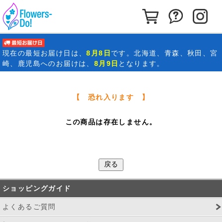
カートを見る
お問い合わ
イ
最短お届け日
現在の
最短お届け日
は、
8月8日
です。北海道、青森、秋田、宮
崎、鹿児島へのお届けは、
8月9日
となります。
【 恐れ入ります 】
この商品は存在しません。
ショッピングガイド
よくあるご質問