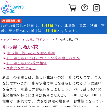
カートを見る
お問い合わ
イ
最短お届け日
現在の
最短お届け日
は、
8月8日
です。北海道、青森、秋田、宮
崎、鹿児島へのお届けは、
8月9日
となります。
トップページ
お祝い花ギフト
引っ越し祝い花
引っ越し祝い花
引っ越し祝いの花を贈る時期
引っ越し祝いにはどのような花を贈るべきか
引っ越し祝いの花の相場
▼商品をすぐ見る
新居への引越しは、新しい生活への第一歩になります。そん
な記念すべき第一歩が快適で幸せな暮らしになるように願い
を込めて、引越しのお祝いをしましょう。 <引っ越し祝いの
花の相場> 特に決まりはありませんが、3500円から5000円
程度が一般的です。 大きなお宅の場合や、お世話になってい