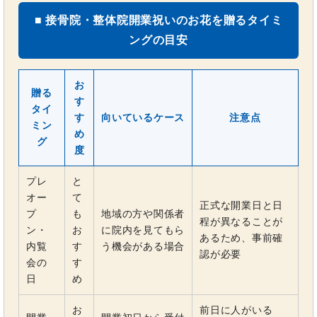
■ 接骨院・整体院開業祝いのお花を贈るタイミ
ングの目安
お
贈る
す
タイ
す
向いているケース
注意点
ミン
め
グ
度
プレ
と
オー
て
正式な開業日と日
プ
も
地域の方や関係者
程が異なることが
ン・
お
に院内を見てもら
あるため、事前確
内覧
す
う機会がある場合
認が必要
会の
す
日
め
お
前日に人がいる