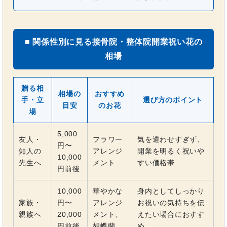
■ 関係性別に見る接骨院・整体院開業祝い花の
相場
贈る相
相場の
おすすめ
手・立
選び方のポイント
目安
のお花
場
5,000
友人・
フラワー
気を遣わせすぎず、
円〜
知人の
アレンジ
開業を明るく祝いや
10,000
先生へ
メント
すい価格帯
円前後
10,000
華やかな
身内としてしっかり
家族・
円〜
アレンジ
お祝いの気持ちを伝
親族へ
20,000
メント、
えたい場合におすす
円前後
胡蝶蘭
め