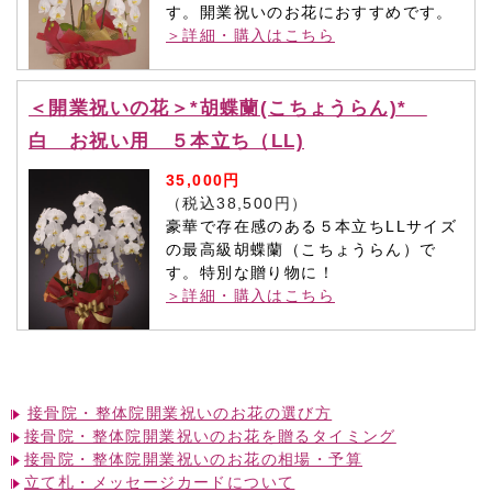
す。開業祝いのお花におすすめです。
＞詳細・購入はこちら
＜開業祝いの花＞*胡蝶蘭(こちょうらん)*
白 お祝い用 ５本立ち（LL)
35,000円
（税込38,500円）
豪華で存在感のある５本立ちLLサイズ
の最高級胡蝶蘭（こちょうらん）で
す。特別な贈り物に！
＞詳細・購入はこちら
接骨院・整体院開業祝いのお花の選び方
接骨院・整体院開業祝いのお花を贈るタイミング
接骨院・整体院開業祝いのお花の相場・予算
立て札・メッセージカードについて