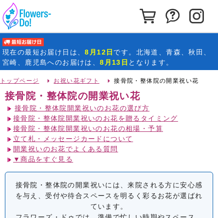
カートを見る
お問い合わ
イ
最短お届け日
現在の
最短お届け日
は、
8月12日
です。北海道、青森、秋田、
宮崎、鹿児島へのお届けは、
8月13日
となります。
トップページ
お祝い花ギフト
接骨院・整体院の開業祝い花
接骨院・整体院の開業祝い花
接骨院・整体院開業祝いのお花の選び方
接骨院・整体院開業祝いのお花を贈るタイミング
接骨院・整体院開業祝いのお花の相場・予算
立て札・メッセージカードについて
開業祝いのお花でよくある質問
▼商品をすぐ見る
接骨院・整体院の開業祝いには、来院される方に安心感
を与え、受付や待合スペースを明るく彩るお花が選ばれ
ています。
フラワーズ・ドゥでは、準備で忙しい時期やスペース、