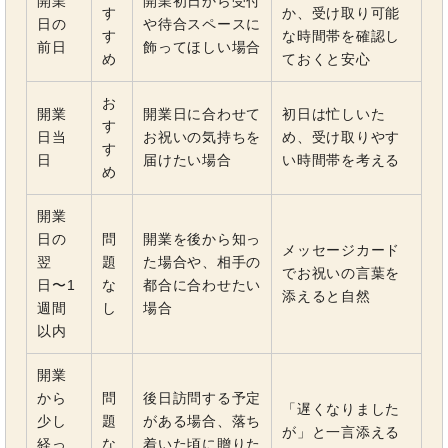
開業
開業初日から受付
す
か、受け取り可能
日の
や待合スペースに
す
な時間帯を確認し
前日
飾ってほしい場合
め
ておくと安心
お
開業
開業日に合わせて
初日は忙しいた
す
日当
お祝いの気持ちを
め、受け取りやす
す
日
届けたい場合
い時間帯を考える
め
開業
日の
問
開業を後から知っ
メッセージカード
翌
題
た場合や、相手の
でお祝いの言葉を
日〜1
な
都合に合わせたい
添えると自然
週間
し
場合
以内
開業
から
問
後日訪問する予定
「遅くなりました
少し
題
がある場合、落ち
が」と一言添える
経っ
な
着いた頃に贈りた