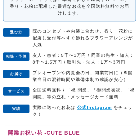
香り・花粉に配慮した最適なお花を全国送料無料でお届
けします。
院のコンセプトや内装に合わせ、香り・花粉に
選び方
配慮し受付等へすぐ飾れるフラワーアレンジが
人気
友人・患者：5千〜1万円 / 同業の先生・知人：
相場・予算
8千〜1.5万円 / 取引先・法人：1万〜3万円
プレオープンや内覧会の日、開業前日に（※開
お届け
業当日の混雑時間や準備体制の確認が安心）
全国送料無料 / 「祝 開業」「御開業御祝」「祝
サービス
開院」等の立札・メッセージカード無料
実際に送ったお花は
公式Instagram
をチェッ
実績
ク！
開業お祝い花 -CUTE BLUE