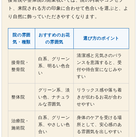
ト、来院される方の印象に合わせて色合いを選ぶと、よ
り自然に飾っていただきやすくなります。
院の雰囲
おすすめのお花
選び方のポイント
気・種類
の雰囲気
清潔感と元気さのバラ
白系、グリーン
接骨院・
ンスを意識すると、受
系、明るい色合
整骨院
付や待合室になじみや
い
すい
グリーン系、淡
リラックス感や落ち着
整体院
い色、ナチュラ
きが伝わるお花が合わ
ルな雰囲気
せやすい
白系、グリーン
身体のケアを受ける場
治療院・
系、やさしい色
所として、安心感のあ
施術院
合い
る雰囲気を出しやすい