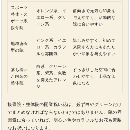
スポーツ
オレンジ系、イ
前向きで元気な印象を
整体・ス
エロー系、グリ
与えやすく、活動的な
ポーツ系
ーン系
院に合いやすい
接骨院
ピンク系、イエ
親しみやすく、初めて
地域密着
ロー系、カラフ
来院する方にもあたた
型の院
ルな雰囲気
かい印象を与えやすい
白系、グリーン
落ち着い
すっきりした空間に合
系、紫系、色数
た内装の
わせやすく、上品な印
を抑えたアレン
整体院
象になる
ジ
接骨院・整体院の開業祝い花は、必ず白やグリーンだけ
でまとめなければならないわけではありません。院の雰
囲気に合っていれば、明るい色やカラフルなお花も素敵
なお祝いになります。