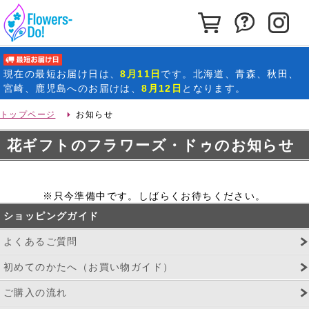
カートを見る
お問い合わ
イ
最短お届け日
現在の
最短お届け日
は、
8月11日
です。北海道、青森、秋田、
宮崎、鹿児島へのお届けは、
8月12日
となります。
トップページ
お知らせ
花ギフトのフラワーズ・ドゥのお知らせ
※只今準備中です。しばらくお待ちください。
ショッピングガイド
よくあるご質問
初めてのかたへ（お買い物ガイド）
ご購入の流れ