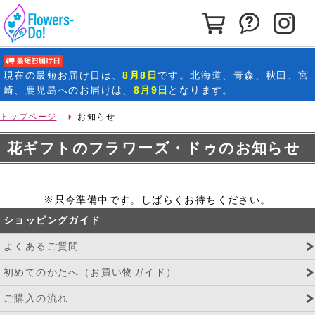
カートを見る
お問い合わ
イ
最短お届け日
現在の
最短お届け日
は、
8月8日
です。北海道、青森、秋田、宮
崎、鹿児島へのお届けは、
8月9日
となります。
トップページ
お知らせ
花ギフトのフラワーズ・ドゥのお知らせ
※只今準備中です。しばらくお待ちください。
ショッピングガイド
よくあるご質問
初めてのかたへ（お買い物ガイド）
ご購入の流れ