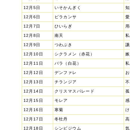
12月5日
いそかんぎく
知
12月6日
ピラカンサ
愛
12月7日
ひいらぎ
用
12月8日
南天
私
12月9日
つわぶき
謙
12月10日
シクラメン（赤花）
嫉
12月11日
バラ（白花）
私
12月12日
デンファレ
お
12月13日
チランジア
不
12月14日
クリスマスパレード
孤
12月15日
モレア
感
12月16日
寒菊
け
12月17日
冬牡丹
高
12月18日
シンビジウム
気