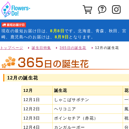
カートを見る
お問い合わ
イ
最短お届け日
現在の
最短お届け日
は、
8月8日
です。北海道、青森、秋田、宮
崎、鹿児島へのお届けは、
8月9日
となります。
トップページ
誕生日特集
365日の誕生花
12月の誕生花
12月の誕生花
12月
誕生花
花
12月1日
しゃこばサボテン
一
12月2日
ヘリコニア
風
12月3日
ポインセチア（赤花）
祝
12月4日
カンガルーポー
分