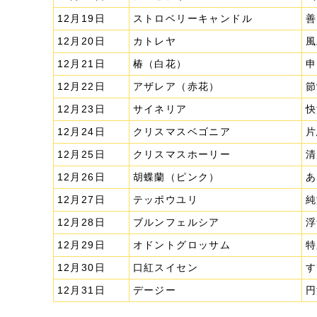
12月19日
ストロベリーキャンドル
善
12月20日
カトレヤ
風
12月21日
椿（白花）
申
12月22日
アザレア（赤花）
節
12月23日
サイネリア
快
12月24日
クリスマスベゴニア
片
12月25日
クリスマスホーリー
清
12月26日
胡蝶蘭（ピンク）
あ
12月27日
テッポウユリ
純
12月28日
ブルンフェルシア
浮
12月29日
オドントグロッサム
特
12月30日
口紅スイセン
す
12月31日
デージー
円