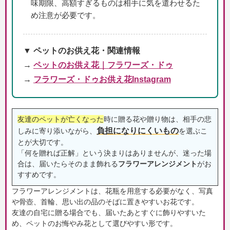
味期限、高額すぎるものは相手に気を遣わせるた
め注意が必要です。
▼ ペットのお供え花・関連情報
→
ペットのお供え花｜フラワーズ・ドゥ
→
フラワーズ・ドゥお供え花Instagram
友達のペットが亡くなった
時に贈る花や贈り物は、相手の悲
負担になりにくいもの
しみに寄り添いながら、
を選ぶこ
とが大切です。
「何を贈れば正解」という決まりはありませんが、迷った場
合は、届いたらそのまま飾れる
フラワーアレンジメント
がお
すすめです。
フラワーアレンジメントは、花瓶を用意する必要がなく、写真
や骨壺、首輪、思い出の品のそばに置きやすいお花です。
友達の自宅に贈る場合でも、届いたあとすぐに飾りやすいた
め、ペットのお悔やみ花として選びやすい形です。