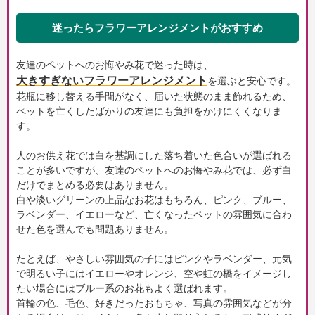
迷ったらフラワーアレンジメントがおすすめ
友達のペットへのお悔やみ花で迷った時は、
大きすぎないフラワーアレンジメント
を選ぶと安心です。
花瓶に移し替える手間がなく、届いた状態のまま飾れるため、
ペットを亡くしたばかりの友達にも負担をかけにくくなりま
す。
人のお供え花では白を基調にした落ち着いた色合いが選ばれる
ことが多いですが、友達のペットへのお悔やみ花では、必ず白
だけでまとめる必要はありません。
白や淡いグリーンの上品なお花はもちろん、ピンク、ブルー、
ラベンダー、イエローなど、亡くなったペットの雰囲気に合わ
せた色を選んでも問題ありません。
たとえば、やさしい雰囲気の子にはピンクやラベンダー、元気
で明るい子にはイエローやオレンジ、空や虹の橋をイメージし
たい場合にはブルー系のお花もよく選ばれます。
首輪の色、毛色、好きだったおもちゃ、写真の雰囲気などが分