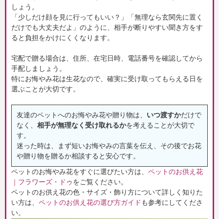
しょう。
「少しだけ顔を見に行ってもいい？」「無理なら玄関先に置く
だけでも大丈夫だよ」のように、相手が断りやすい聞き方をす
ると負担をかけにくくなります。
宅配で贈る場合は、住所、在宅日時、電話番号を確認してから
手配しましょう。
特にお悔やみ花は生花なので、確実に受け取ってもらえる日を
選ぶことが大切です。
友達のペットへのお悔やみ花や贈り物は、
いつ渡すか
だけで
なく、
相手が無理なく受け取れるか
を考えることが大切で
す。
迷った時は、まず短いお悔やみの言葉を伝え、その後でお花
や贈り物を贈るか相談すると安心です。
ペットのお悔やみ花をすぐに選びたい方は、
ペットのお供え花
｜フラワーズ・ドゥ
をご覧ください。
ペットのお供え花の色・サイズ・飾り方について詳しく知りた
い方は、
ペットのお供え花の選び方ガイド
も参考にしてくださ
い。