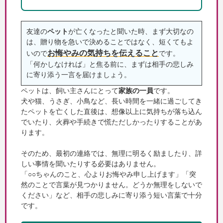
友達の
ペット
が亡くなったと聞いた時、まず大切なの
は、贈り物を急いで決めることではなく、短くてもよ
お悔やみの気持ちを伝えること
いので
です。
「何かしなければ」と焦る前に、まずは相手の悲しみ
に寄り添う一言を届けましょう。
ペットは、飼い主さんにとって
家族の一員
です。
犬や猫、うさぎ、小鳥など、長い時間を一緒に過ごしてき
たペットを亡くした直後は、想像以上に気持ちが落ち込ん
でいたり、火葬や手続きで慌ただしかったりすることがあ
ります。
そのため、最初の連絡では、無理に明るく励ましたり、詳
しい事情を聞いたりする必要はありません。
「○○ちゃんのこと、心よりお悔やみ申し上げます」「突
然のことで言葉が見つかりません。どうか無理をしないで
ください」など、相手の悲しみに寄り添う短い言葉で十分
です。