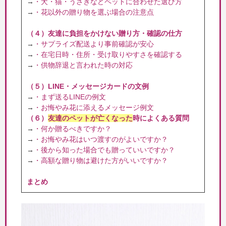
→
・犬・猫・うさぎなどペットに合わせた選び方
→
・花以外の贈り物を選ぶ場合の注意点
（４）友達に負担をかけない贈り方・確認の仕方
→
・サプライズ配送より事前確認が安心
→
・在宅日時・住所・受け取りやすさを確認する
→
・供物辞退と言われた時の対応
（５）LINE・メッセージカードの文例
→
・まず送るLINEの例文
→
・お悔やみ花に添えるメッセージ例文
（６）
友達のペットが亡くなった
時によくある質問
→
・何か贈るべきですか？
→
・お悔やみ花はいつ渡すのがよいですか？
→
・後から知った場合でも贈っていいですか？
→
・高額な贈り物は避けた方がいいですか？
まとめ