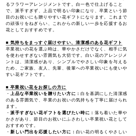
るフラワーアレンジメントです。白一色で仕上げること
で、派手すぎず、上品で明るい印象になり、卒業という節
目のお祝いにも贈りやすい花ギフトになります。これまで
の頑張りをねぎらい、これからの新しい一歩を応援するお
花としておすすめです。
■ 気持ちをまっすぐ届けやすい、清潔感のある花ギフト
卒業祝いの花を選ぶ時は、華やかさだけでなく、相手に気
を使わせすぎない雰囲気も大切です。白い花のアレンジメ
ントは、清潔感があり、シンプルでやさしい印象を与える
ため、ご家族、友人、先輩、後輩への卒業祝いにも使いや
すい花ギフトです。
■ 卒業祝い花をお探しの方に
・
上品な卒業祝いを贈りたい方に：
白を基調にした清潔感
のある雰囲気で、卒業のお祝いの気持ちを丁寧に届けられ
ます。
・
派手すぎない花ギフトを選びたい時に：
落ち着いた華や
かさがあり、節目のお祝いにふさわしい卒業祝い花として
おすすめです。
・
新しい門出を応援したい方に：
白い花の明るくやさしい