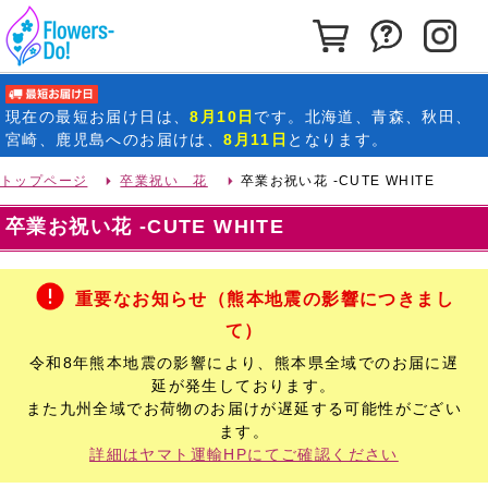
カートを見る
お問い合わ
イ
最短お届け日
現在の
最短お届け日
は、
8月10日
です。北海道、青森、秋田、
宮崎、鹿児島へのお届けは、
8月11日
となります。
トップページ
卒業祝い 花
卒業お祝い花 -CUTE WHITE
卒業お祝い花 -CUTE WHITE
重要なお知らせ（熊本地震の影響につきまし
て）
令和8年熊本地震の影響により、熊本県全域でのお届に遅
延が発生しております。
また九州全域でお荷物のお届けが遅延する可能性がござい
ます。
詳細はヤマト運輸HPにてご確認ください