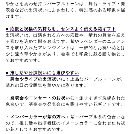
やかさをあわせ持つパープルトーンは、舞台・ライブ・発
表会などの出演祝いにふさわしく、特別感のある印象を届
けます。
■ 応援と祝福の気持ちを、センスよく伝える花ギフト
出演祝いは、出演される方への応援や、晴れの舞台を迎え
る喜びを込めて贈るお花です。紫やラベンダーのニュアン
スを取り入れたアレンジメントは、一般的なお祝い花とは
少し違う華やかさがあり、会場でも印象に残る贈り物とし
ておすすめです。
■ 推し活や公演祝いにも選びやすい
・
舞台やライブの出演祝いに：
上品なパープルトーンが、
晴れの日の雰囲気を華やかに彩ります。
・
発表会やコンサートのお祝いに：
派手すぎず洗練された
色合いで、演奏会や発表会にも贈りやすい花ギフトです。
・
メンバーカラーが紫の方へ：
紫・パープル系の色合いな
ので、推し活や出演者様のイメージカラーに合わせたお祝
い花としてもおすすめです。