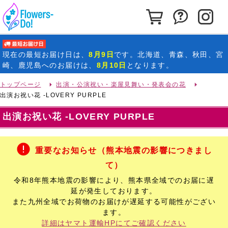
カートを見る
お問い合わ
イ
最短お届け日
現在の
最短お届け日
は、
8月9日
です。北海道、青森、秋田、宮
崎、鹿児島へのお届けは、
8月10日
となります。
トップページ
出演・公演祝い・楽屋見舞い・発表会の花
出演お祝い花 -LOVERY PURPLE
出演お祝い花 -LOVERY PURPLE
重要なお知らせ（熊本地震の影響につきまし
て）
令和8年熊本地震の影響により、熊本県全域でのお届に遅
延が発生しております。
また九州全域でお荷物のお届けが遅延する可能性がござい
ます。
詳細はヤマト運輸HPにてご確認ください