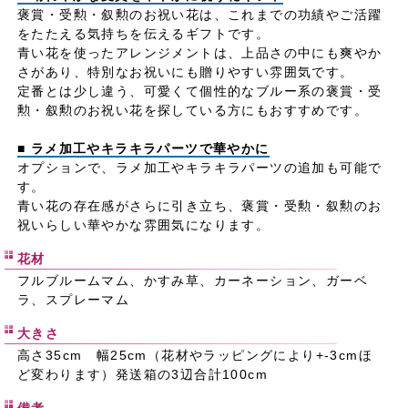
褒賞・受勲・叙勲のお祝い花は、これまでの功績やご活躍
をたたえる気持ちを伝えるギフトです。
青い花を使ったアレンジメントは、上品さの中にも爽やか
さがあり、特別なお祝いにも贈りやすい雰囲気です。
定番とは少し違う、可愛くて個性的なブルー系の褒賞・受
勲・叙勲のお祝い花を探している方にもおすすめです。
■ ラメ加工やキラキラパーツで華やかに
オプションで、ラメ加工やキラキラパーツの追加も可能で
す。
青い花の存在感がさらに引き立ち、褒賞・受勲・叙勲のお
祝いらしい華やかな雰囲気になります。
花材
フルブルームマム、かすみ草、カーネーション、ガーベ
ラ、スプレーマム
大きさ
高さ35cm 幅25cm（花材やラッピングにより+-3cmほ
ど変わります）発送箱の3辺合計100cm