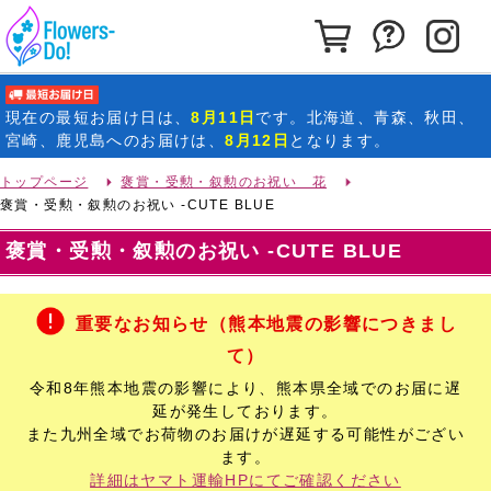
カートを見る
お問い合わ
イ
最短お届け日
現在の
最短お届け日
は、
8月11日
です。北海道、青森、秋田、
宮崎、鹿児島へのお届けは、
8月12日
となります。
トップページ
褒賞・受勲・叙勲のお祝い 花
褒賞・受勲・叙勲のお祝い -CUTE BLUE
褒賞・受勲・叙勲のお祝い -CUTE BLUE
重要なお知らせ（熊本地震の影響につきまし
て）
令和8年熊本地震の影響により、熊本県全域でのお届に遅
延が発生しております。
また九州全域でお荷物のお届けが遅延する可能性がござい
ます。
詳細はヤマト運輸HPにてご確認ください