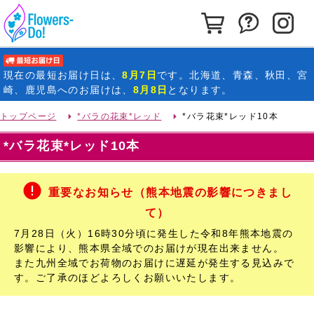
カートを見る
お問い合わ
イ
最短お届け日
現在の
最短お届け日
は、
8月7日
です。北海道、青森、秋田、宮
崎、鹿児島へのお届けは、
8月8日
となります。
トップページ
*バラの花束*レッド
*バラ花束*レッド10本
*バラ花束*レッド10本
重要なお知らせ（熊本地震の影響につきまし
て）
7月28日（火）16時30分頃に発生した令和8年熊本地震の
影響により、熊本県全域でのお届けが現在出来ません。
また九州全域でお荷物のお届けに遅延が発生する見込みで
す。ご了承のほどよろしくお願いいたします。