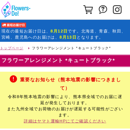
カートを見る
お問い合わ
イ
最短お届け日
現在の
最短お届け日
は、
8月12日
です。北海道、青森、秋田、
宮崎、鹿児島へのお届けは、
8月13日
となります。
トップページ
フラワーアレンジメント *キュートブラック*
フラワーアレンジメント *キュートブラック*
重要なお知らせ（熊本地震の影響につきまし
て）
令和8年熊本地震の影響により、熊本県全域でのお届に遅
延が発生しております。
また九州全域でお荷物のお届けが遅延する可能性がござい
ます。
詳細はヤマト運輸HPにてご確認ください