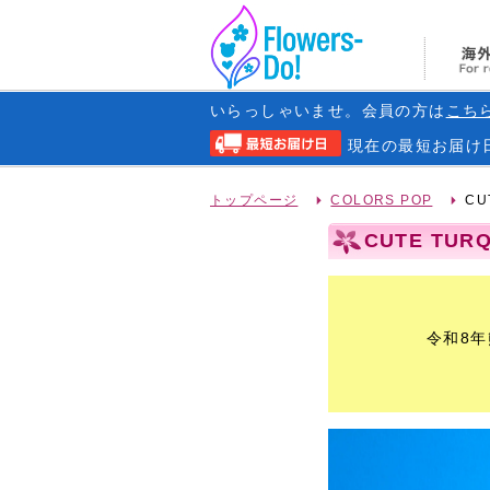
いらっしゃいませ。会員の方は
こち
現在の
最短お届け
トップページ
COLORS POP
CU
CUTE TUR
令和8