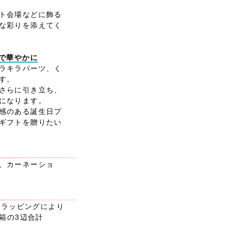
ト会場などに飾る
な彩りを添えてく
ツで華やかに
ラキラパーツ、く
す。
さらに引き立ち、
になります。
感のある誕生日プ
ギフトを贈りたい
、カーネーショ
材やラッピングにより
送箱の3辺合計