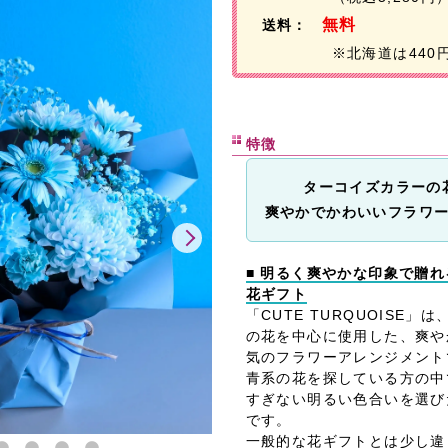
無料
送料：
※北海道は440
特徴
ターコイズカラーの
爽やかでかわいいフラワ
■ 明るく爽やかな印象で贈
花ギフト
「CUTE TURQUOISE
の花を中心に使用した、爽や
気のフラワーアレンジメント
青系の花を探している方の中
すぎない明るい色合いを選び
です。
一般的な花ギフトとは少し違