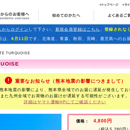
ト
海外からのお客様へ
初めてのかたへ
らからログイン
して下さい。
新規会員登録はこちら
。
登録されな
日
は、
8月11日
です。北海道、青森、秋田、宮崎、鹿児島へのお
TE TURQUOISE
QUOISE
重要なお知らせ（熊本地震の影響につきまして）
年熊本地震の影響により、熊本県全域でのお届に遅延が発生してお
また九州全域でお荷物のお届けが遅延する可能性がございます。
詳細はヤマト運輸HPにてご確認ください
4,800円
価格：
（税込5,280円