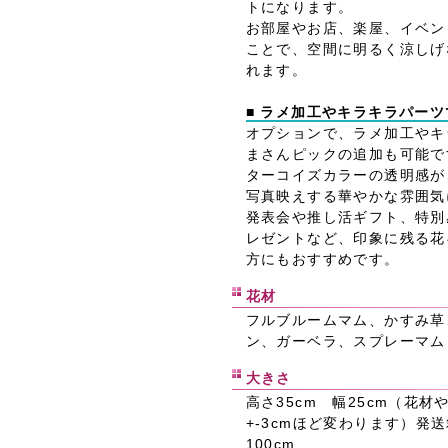
トになります。
お部屋やお店、楽屋、イベン
ことで、空間に明るく涼しげ
れます。
■ ラメ加工やキラキラパー
オプションで、ラメ加工やキ
まさんピックの追加も可能で
ターコイズカラーの透明感が
写真映えする華やかな雰囲気
発表会や推し活ギフト、特別
レゼントなど、印象に残る花
方にもおすすめです。
花材
フルブルームマム、かすみ草
ン、ガーベラ、スプレーマム
大きさ
高さ35cm 幅25cm（花
+-3cmほど変わります）発
100cm