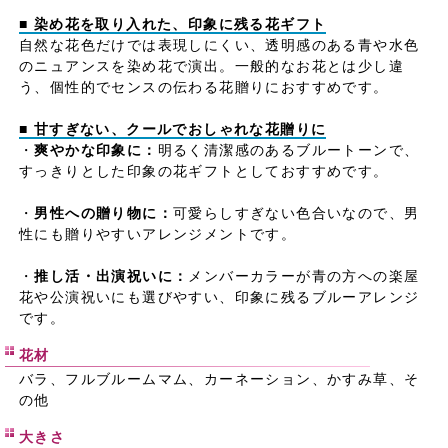
■ 染め花を取り入れた、印象に残る花ギフト
自然な花色だけでは表現しにくい、透明感のある青や水色
のニュアンスを染め花で演出。一般的なお花とは少し違
う、個性的でセンスの伝わる花贈りにおすすめです。
■ 甘すぎない、クールでおしゃれな花贈りに
・
爽やかな印象に：
明るく清潔感のあるブルートーンで、
すっきりとした印象の花ギフトとしておすすめです。
・
男性への贈り物に：
可愛らしすぎない色合いなので、男
性にも贈りやすいアレンジメントです。
・
推し活・出演祝いに：
メンバーカラーが青の方への楽屋
花や公演祝いにも選びやすい、印象に残るブルーアレンジ
です。
花材
バラ、フルブルームマム、カーネーション、かすみ草、そ
の他
大きさ