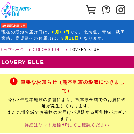
カートを見る
お問い合わ
イ
最短お届け日
現在の
最短お届け日
は、
8月10日
です。北海道、青森、秋田、
宮崎、鹿児島へのお届けは、
8月11日
となります。
トップページ
COLORS POP
LOVERY BLUE
LOVERY BLUE
重要なお知らせ（熊本地震の影響につきまし
て）
令和8年熊本地震の影響により、熊本県全域でのお届に遅
延が発生しております。
また九州全域でお荷物のお届けが遅延する可能性がござい
ます。
詳細はヤマト運輸HPにてご確認ください