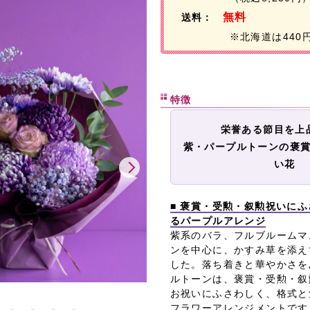
無料
送料：
※北海道は440
特徴
栄誉ある節目を上
紫・パープルトーンの褒
い花
■ 褒賞・受勲・叙勲祝いに
るパープルアレンジ
紫系のバラ、フルブルームマ
ンを中心に、かすみ草を添え
した。落ち着きと華やかさを
ルトーンは、褒賞・受勲・叙
お祝いにふさわしく、格式と
フラワーアレンジメントです