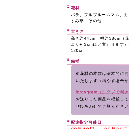
花材
バラ、フルブルームマム、カ
すみ草、その他
大きさ
高さ約44cm 幅約38cm
より+-3cmほど変わります
120cm
備考
※花材の本数は基本的に同
いたします（増やす場合が
Instagram（別タブで開
お送りした商品を掲載して
ぜひあわせてご覧ください
配達指定可能日