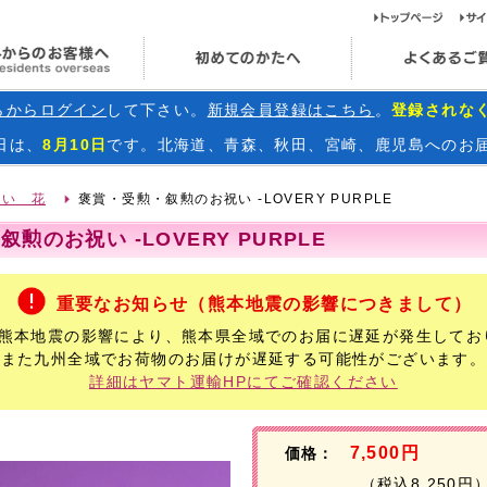
ト
海外からのお客様へ
初めてのかたへ
らからログイン
して下さい。
新規会員登録はこちら
。
登録されな
日
は、
8月10日
です。北海道、青森、秋田、宮崎、鹿児島へのお
祝い 花
褒賞・受勲・叙勲のお祝い -LOVERY PURPLE
勲のお祝い -LOVERY PURPLE
重要なお知らせ（熊本地震の影響につきまして）
年熊本地震の影響により、熊本県全域でのお届に遅延が発生してお
また九州全域でお荷物のお届けが遅延する可能性がございます。
詳細はヤマト運輸HPにてご確認ください
7,500円
価格：
（税込8,250円