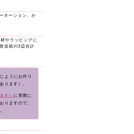
ーネーション、か
（花材やラッピングに
）発送箱の3辺合計
じようにお作り
あります）。
きます）
に実際に
おりますので、
。