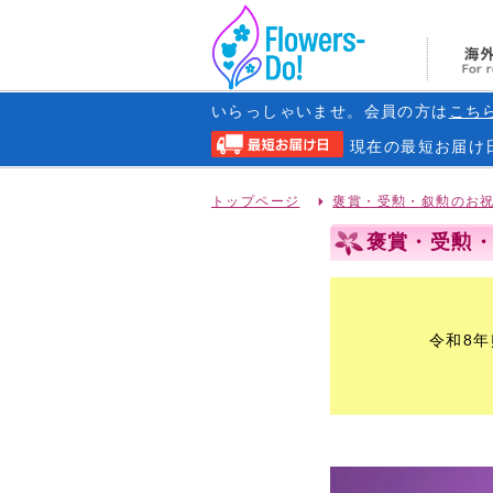
いらっしゃいませ。会員の方は
こち
現在の
最短お届け
トップページ
褒賞・受勲・叙勲のお
褒賞・受勲・叙
令和8