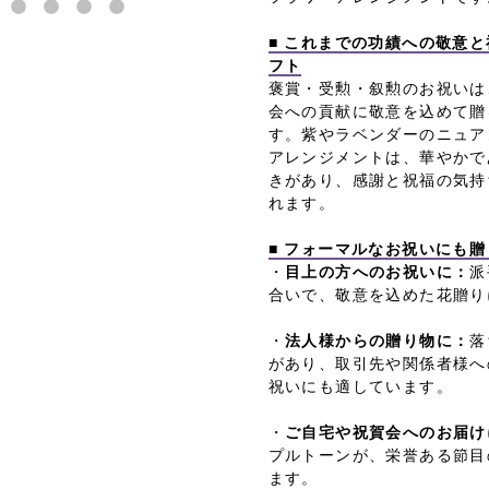
■ これまでの功績への敬意
フト
褒賞・受勲・叙勲のお祝いは
会への貢献に敬意を込めて贈
す。紫やラベンダーのニュア
アレンジメントは、華やかで
きがあり、感謝と祝福の気持
れます。
■ フォーマルなお祝いにも
・
目上の方へのお祝いに：
派
合いで、敬意を込めた花贈り
・
法人様からの贈り物に：
落
があり、取引先や関係者様へ
祝いにも適しています。
・
ご自宅や祝賀会へのお届け
プルトーンが、栄誉ある節目
ます。