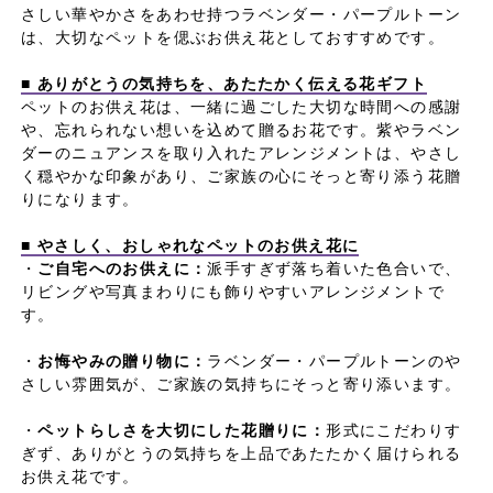
さしい華やかさをあわせ持つラベンダー・パープルトーン
は、大切なペットを偲ぶお供え花としておすすめです。
■ ありがとうの気持ちを、あたたかく伝える花ギフト
ペットのお供え花は、一緒に過ごした大切な時間への感謝
や、忘れられない想いを込めて贈るお花です。紫やラベン
ダーのニュアンスを取り入れたアレンジメントは、やさし
く穏やかな印象があり、ご家族の心にそっと寄り添う花贈
りになります。
■ やさしく、おしゃれなペットのお供え花に
・
ご自宅へのお供えに：
派手すぎず落ち着いた色合いで、
リビングや写真まわりにも飾りやすいアレンジメントで
す。
・
お悔やみの贈り物に：
ラベンダー・パープルトーンのや
さしい雰囲気が、ご家族の気持ちにそっと寄り添います。
・
ペットらしさを大切にした花贈りに：
形式にこだわりす
ぎず、ありがとうの気持ちを上品であたたかく届けられる
お供え花です。