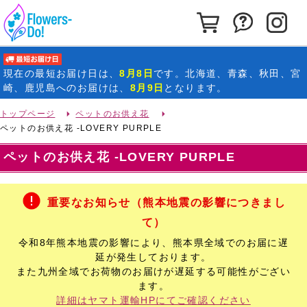
カートを見る
お問い合わ
イ
最短お届け日
現在の
最短お届け日
は、
8月8日
です。北海道、青森、秋田、宮
崎、鹿児島へのお届けは、
8月9日
となります。
トップページ
ペットのお供え花
ペットのお供え花 -LOVERY PURPLE
ペットのお供え花 -LOVERY PURPLE
重要なお知らせ（熊本地震の影響につきまし
て）
令和8年熊本地震の影響により、熊本県全域でのお届に遅
延が発生しております。
また九州全域でお荷物のお届けが遅延する可能性がござい
ます。
詳細はヤマト運輸HPにてご確認ください