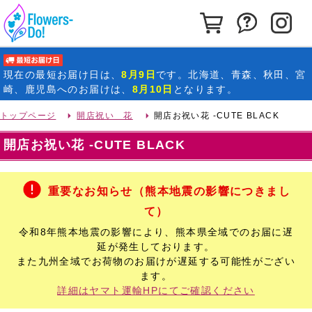
カートを見る
お問い合わ
イ
最短お届け日
現在の
最短お届け日
は、
8月9日
です。北海道、青森、秋田、宮
崎、鹿児島へのお届けは、
8月10日
となります。
トップページ
開店祝い 花
開店お祝い花 -CUTE BLACK
開店お祝い花 -CUTE BLACK
重要なお知らせ（熊本地震の影響につきまし
て）
令和8年熊本地震の影響により、熊本県全域でのお届に遅
延が発生しております。
また九州全域でお荷物のお届けが遅延する可能性がござい
ます。
詳細はヤマト運輸HPにてご確認ください