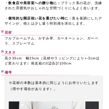
・
飲食店や美容室への贈り物に：
ブラック系の花が、洗練
された雰囲気やおしゃれな空間づくりにもよく合います。
・
個性的な開店祝い花を選びたい時に：
黒を基調にしたデ
ザインが、他とは少し違う特別感を演出します。
花材
フルブルームマム、かすみ草、カーネーション、ガーベ
ラ、スプレーマム
大きさ
高さ35cm 幅25cm（花材やラッピングにより+-3cmほ
ど変わります）発送箱の3辺合計100cm
備考
※花材の本数は基本的に同じようにお作りいたします
（増やす場合があります）。