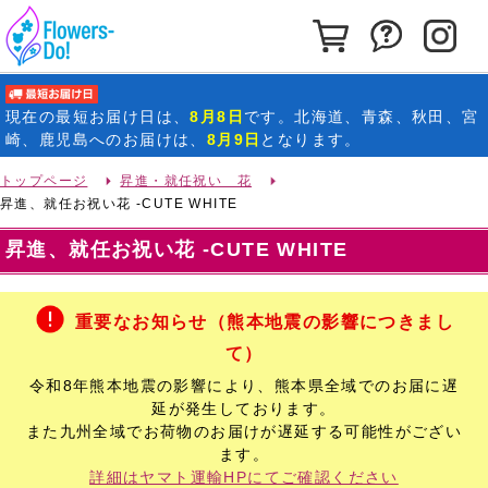
カートを見る
お問い合わ
イ
最短お届け日
現在の
最短お届け日
は、
8月8日
です。北海道、青森、秋田、宮
崎、鹿児島へのお届けは、
8月9日
となります。
トップページ
昇進・就任祝い 花
昇進、就任お祝い花 -CUTE WHITE
昇進、就任お祝い花 -CUTE WHITE
重要なお知らせ（熊本地震の影響につきまし
て）
令和8年熊本地震の影響により、熊本県全域でのお届に遅
延が発生しております。
また九州全域でお荷物のお届けが遅延する可能性がござい
ます。
詳細はヤマト運輸HPにてご確認ください