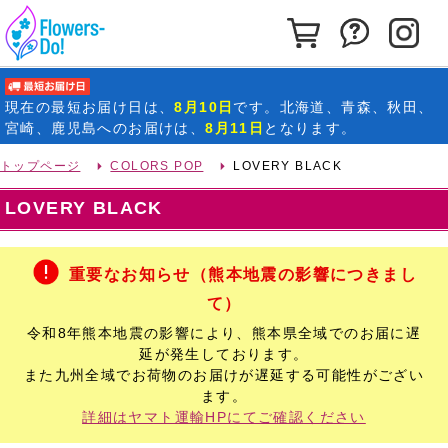
カートを見る
お問い合わ
イ
最短お届け日
現在の
最短お届け日
は、
8月10日
です。北海道、青森、秋田、
宮崎、鹿児島へのお届けは、
8月11日
となります。
トップページ
COLORS POP
LOVERY BLACK
LOVERY BLACK
重要なお知らせ（熊本地震の影響につきまし
て）
令和8年熊本地震の影響により、熊本県全域でのお届に遅
延が発生しております。
また九州全域でお荷物のお届けが遅延する可能性がござい
ます。
詳細はヤマト運輸HPにてご確認ください