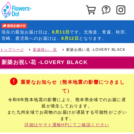
カートを見る
お問い合わ
イ
最短お届け日
現在の
最短お届け日
は、
8月11日
です。北海道、青森、秋田、
宮崎、鹿児島へのお届けは、
8月12日
となります。
トップページ
新築祝い 花
新築お祝い花 -LOVERY BLACK
新築お祝い花 -LOVERY BLACK
重要なお知らせ（熊本地震の影響につきまし
て）
令和8年熊本地震の影響により、熊本県全域でのお届に遅
延が発生しております。
また九州全域でお荷物のお届けが遅延する可能性がござい
ます。
詳細はヤマト運輸HPにてご確認ください