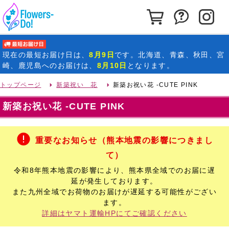
カートを見る
お問い合わ
イ
最短お届け日
現在の
最短お届け日
は、
8月9日
です。北海道、青森、秋田、宮
崎、鹿児島へのお届けは、
8月10日
となります。
トップページ
新築祝い 花
新築お祝い花 -CUTE PINK
新築お祝い花 -CUTE PINK
重要なお知らせ（熊本地震の影響につきまし
て）
令和8年熊本地震の影響により、熊本県全域でのお届に遅
延が発生しております。
また九州全域でお荷物のお届けが遅延する可能性がござい
ます。
詳細はヤマト運輸HPにてご確認ください