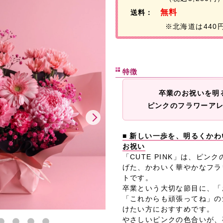
無料
送料：
※北海道は440
特徴
卒業のお祝いを明
ピンクのフラワーア
■ 新しい一歩を、明るくか
お祝い
「CUTE PINK」は、ピン
げた、かわいく華やかなフラ
トです。
卒業という大切な節目に、「
「これからも頑張ってね」の
けたい方におすすめです。
やさしいピンクの色合いが、