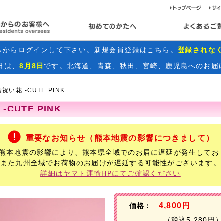
ト
海外からのお客様へ
初めてのかたへ
らからログイン
して下さい。
新規会員登録はこちら
。
登録されな
日
は、
8月8日
です。北海道、青森、秋田、宮崎、鹿児島へのお届
祝い花 -CUTE PINK
CUTE PINK
重要なお知らせ（熊本地震の影響につきまして）
年熊本地震の影響により、熊本県全域でのお届に遅延が発生してお
また九州全域でお荷物のお届けが遅延する可能性がございます。
詳細はヤマト運輸HPにてご確認ください
4,800円
価格：
（税込5,280円