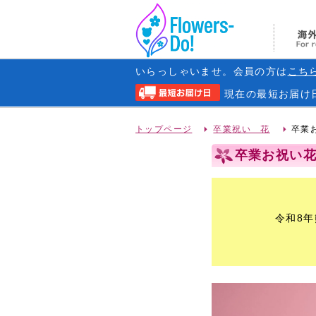
いらっしゃいませ。会員の方は
こち
現在の
最短お届け
トップページ
卒業祝い 花
卒業お
卒業お祝い花 -
令和8