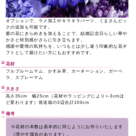
オプションで、ラメ加工やキラキラパーツ、くまさんピッ
クの追加も可能です。
紫の花にきらめきを加えることで、結婚記念日らしい華や
かさと特別感がさらに引き立ちます。
感謝や愛情の気持ちを、いつもとは少し違う印象的な花ギ
フトとして届けたい方にもおすすめです。
花材
フルブルームマム、かすみ草、カーネーション、ガーベ
ラ、スプレーマム
大きさ
高さ35cm 幅25cm（花材やラッピングにより+-3cmほ
ど変わります）発送箱の3辺合計100cm
備考
※花材の本数は基本的に同じようにお作りいたします
（増やす場合があります）。