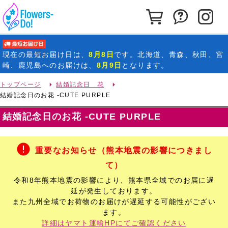
カートを見る
お問い合わ
イ
最短お届け日
現在の
最短お届け日
は、
8月8日
です。北海道、青森、秋田、宮
崎、鹿児島へのお届けは、
8月9日
となります。
トップページ
結婚記念日 花
結婚記念日のお花 -CUTE PURPLE
結婚記念日のお花 -CUTE PURPLE
重要なお知らせ（熊本地震の影響につきまし
て）
令和8年熊本地震の影響により、熊本県全域でのお届に遅
延が発生しております。
また九州全域でお荷物のお届けが遅延する可能性がござい
ます。
詳細はヤマト運輸HPにてご確認ください