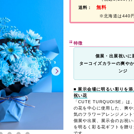
無料
送料：
※北海道は440
特徴
個展・出展祝いに
ターコイズカラーの爽や
ンジ
■ 展示会場に明るい彩りを
祝い花
「CUTE TURQUOISE
の花を中心に使用した、爽や
気のフラワーアレンジメント
個展や出展、展示会のお祝い
を明るく彩る花ギフトを贈り
です。