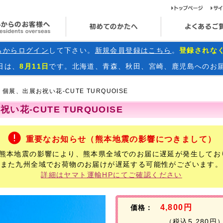
ト
海外からのお客様へ
初めてのかたへ
らからログイン
して下さい。
新規会員登録はこちら
。
登録されな
日
は、
8月11日
です。北海道、青森、秋田、宮崎、鹿児島へのお
個展、出展お祝い花-CUTE TURQUOISE
い花-CUTE TURQUOISE
重要なお知らせ（熊本地震の影響につきまして）
年熊本地震の影響により、熊本県全域でのお届に遅延が発生してお
また九州全域でお荷物のお届けが遅延する可能性がございます。
詳細はヤマト運輸HPにてご確認ください
4,800円
価格：
（税込5,280円