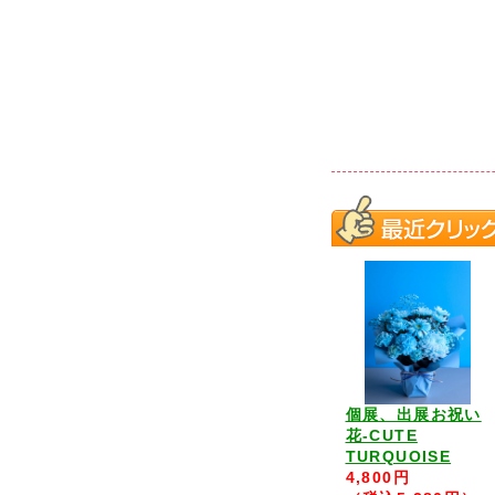
個展、出展お祝い
花-CUTE
TURQUOISE
4,800円