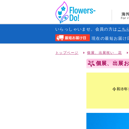
いらっしゃいませ。会員の方は
こち
現在の
最短お届け
トップページ
個展、出展祝い 花
個展、出展お祝
令和8