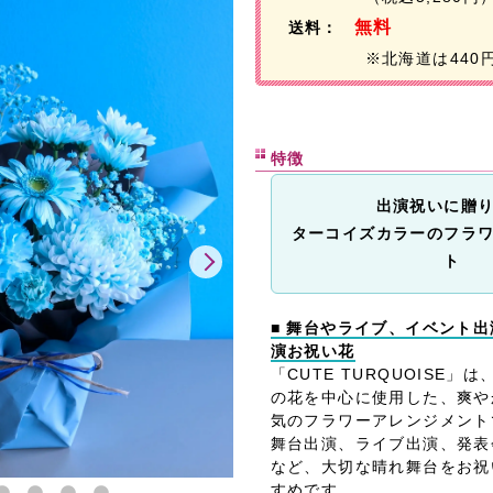
無料
送料：
※北海道は440
特徴
出演祝いに贈
ターコイズカラーのフラ
ト
■ 舞台やライブ、イベント
演お祝い花
「CUTE TURQUOISE
の花を中心に使用した、爽や
気のフラワーアレンジメント
舞台出演、ライブ出演、発表
など、大切な晴れ舞台をお祝
すめです。