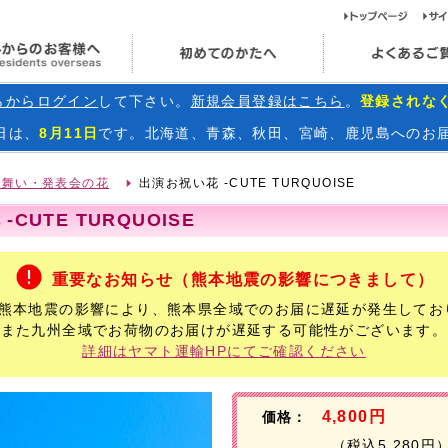
ト
海外からのお客様へ
初めてのかたへ
らからログイン
して下さい。
新規会員登録はこちら
。
登録されな
日
は、
8月11日
です。北海道、青森、秋田、宮崎、鹿児島へのお
見舞い・発表会の花
出演お祝い花 -CUTE TURQUOISE
CUTE TURQUOISE
重要なお知らせ（熊本地震の影響につきまして）
年熊本地震の影響により、熊本県全域でのお届に遅延が発生してお
また九州全域でお荷物のお届けが遅延する可能性がございます。
詳細はヤマト運輸HPにてご確認ください
4,800円
価格：
（税込5,280円