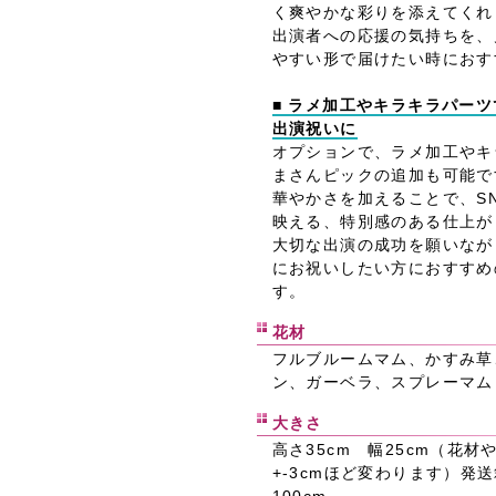
く爽やかな彩りを添えてくれ
出演者への応援の気持ちを、
やすい形で届けたい時におす
■ ラメ加工やキラキラパー
出演祝いに
オプションで、ラメ加工やキ
まさんピックの追加も可能で
華やかさを加えることで、S
映える、特別感のある仕上が
大切な出演の成功を願いなが
にお祝いしたい方におすすめ
す。
花材
フルブルームマム、かすみ草
ン、ガーベラ、スプレーマム
大きさ
高さ35cm 幅25cm（花
+-3cmほど変わります）発
100cm