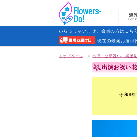
いらっしゃいませ。会員の方は
こち
現在の
最短お届け
トップページ
出演・公演祝い・楽屋
出演お祝い花 -
令和8