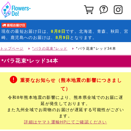
カートを見る
お問い合わ
イ
最短お届け日
現在の
最短お届け日
は、
8月8日
です。北海道、青森、秋田、宮
崎、鹿児島へのお届けは、
8月9日
となります。
トップページ
*バラの花束*レッド
*バラ花束*レッド34本
*バラ花束*レッド34本
重要なお知らせ（熊本地震の影響につきまし
て）
令和8年熊本地震の影響により、熊本県全域でのお届に遅
延が発生しております。
また九州全域でお荷物のお届けが遅延する可能性がござい
ます。
詳細はヤマト運輸HPにてご確認ください