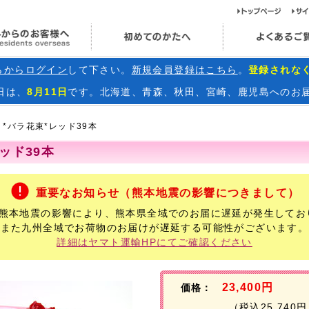
ト
海外からのお客様へ
初めてのかたへ
らからログイン
して下さい。
新規会員登録はこちら
。
登録されな
日
は、
8月11日
です。北海道、青森、秋田、宮崎、鹿児島へのお
*バラ花束*レッド39本
ッド39本
重要なお知らせ（熊本地震の影響につきまして）
年熊本地震の影響により、熊本県全域でのお届に遅延が発生してお
また九州全域でお荷物のお届けが遅延する可能性がございます。
詳細はヤマト運輸HPにてご確認ください
23,400円
価格：
（税込25,740