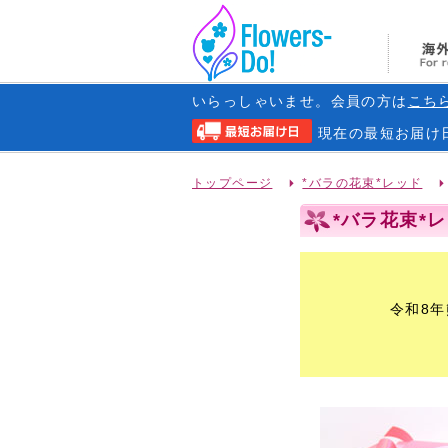
いらっしゃいませ。会員の方は
こち
現在の
最短お届け
トップページ
*バラの花束*レッド
*バラ花束*レ
令和8