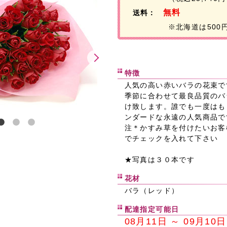
無料
送料：
※北海道は500
特徴
人気の高い赤いバラの花束で
季節に合わせて最良品質のバ
け致します。誰でも一度はも
ンダードな永遠の人気商品で
注＊かすみ草を付けたいお客
でチェックを入れて下さい
★写真は３０本です
花材
バラ（レッド）
配達指定可能日
08月11日 ～ 09月10日