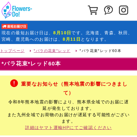
カートを見る
お問い合わ
イ
最短お届け日
現在の
最短お届け日
は、
8月10日
です。北海道、青森、秋田、
宮崎、鹿児島へのお届けは、
8月11日
となります。
トップページ
*バラの花束*レッド
*バラ花束*レッド60本
*バラ花束*レッド60本
重要なお知らせ（熊本地震の影響につきまし
て）
令和8年熊本地震の影響により、熊本県全域でのお届に遅
延が発生しております。
また九州全域でお荷物のお届けが遅延する可能性がござい
ます。
詳細はヤマト運輸HPにてご確認ください