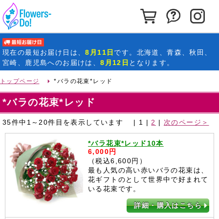
カートを見る
お問い合わ
イ
最短お届け日
現在の
最短お届け日
は、
8月11日
です。北海道、青森、秋田、
宮崎、鹿児島へのお届けは、
8月12日
となります。
トップページ
*バラの花束*レッド
*バラの花束*レッド
35件中1～20件目を表示しています |
1
|
2
|
次のページ＞
*バラ花束*レッド10本
6,000円
（税込6,600円）
最も人気の高い赤いバラの花束は、
花ギフトのとして世界中で好まれて
いる花束です。
詳細・購入はこちら