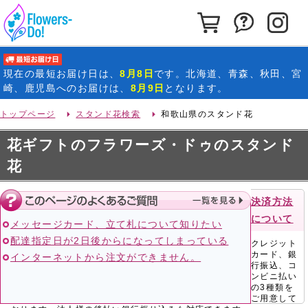
カートを見る
お問い合わ
イ
最短お届け日
現在の
最短お届け日
は、
8月8日
です。北海道、青森、秋田、宮
崎、鹿児島へのお届けは、
8月9日
となります。
トップページ
スタンド花検索
和歌山県のスタンド花
花ギフトのフラワーズ・ドゥのスタンド
花
決済方法
について
メッセージカード、立て札について知りたい
配達指定日が2日後からになってしまっている
クレジット
カード、銀
インターネットから注文ができません。
行振込、コ
ンビニ払い
の3種類を
ご用意して