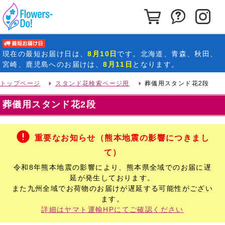
カートを見る
お問い合わ
イ
最短お届け日
現在の
最短お届け日
は、
8月10日
です。北海道、青森、秋田、
宮崎、鹿児島へのお届けは、
8月11日
となります。
トップページ
スタンド花検索ページ用
葬儀用スタンド花2段
葬儀用スタンド花2段
重要なお知らせ（熊本地震の影響につきまし
て）
令和8年熊本地震の影響により、熊本県全域でのお届に遅
延が発生しております。
また九州全域でお荷物のお届けが遅延する可能性がござい
ます。
詳細はヤマト運輸HPにてご確認ください