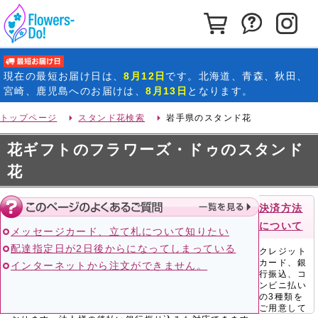
カートを見る
お問い合わ
イ
最短お届け日
現在の
最短お届け日
は、
8月12日
です。北海道、青森、秋田、
宮崎、鹿児島へのお届けは、
8月13日
となります。
トップページ
スタンド花検索
岩手県のスタンド花
花ギフトのフラワーズ・ドゥのスタンド
花
決済方法
について
メッセージカード、立て札について知りたい
配達指定日が2日後からになってしまっている
クレジット
カード、銀
インターネットから注文ができません。
行振込、コ
ンビニ払い
の3種類を
ご用意して