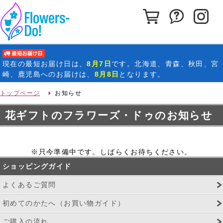
カートを見る
お問い合わ
イ
最短お届け日
現在の
最短お届け日
は、
8月7日
です。北海道、青森、秋田、宮
崎、鹿児島へのお届けは、
8月8日
となります。
トップページ
お知らせ
花ギフトのフラワーズ・ドゥのお知らせ
※只今準備中です。しばらくお待ちください。
ショッピングガイド
よくあるご質問
初めてのかたへ（お買い物ガイド）
ご購入の流れ