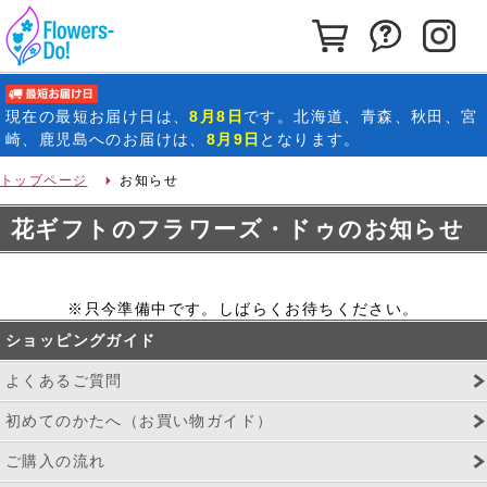
カートを見る
お問い合わ
イ
最短お届け日
現在の
最短お届け日
は、
8月8日
です。北海道、青森、秋田、宮
崎、鹿児島へのお届けは、
8月9日
となります。
トップページ
お知らせ
花ギフトのフラワーズ・ドゥのお知らせ
※只今準備中です。しばらくお待ちください。
ショッピングガイド
よくあるご質問
初めてのかたへ（お買い物ガイド）
ご購入の流れ