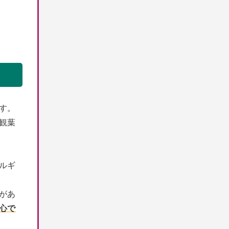
す。
観葉
ルギ
があ
心で