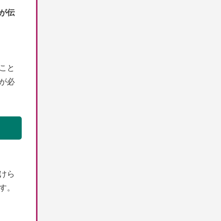
が伝
こと
が必
けら
す。