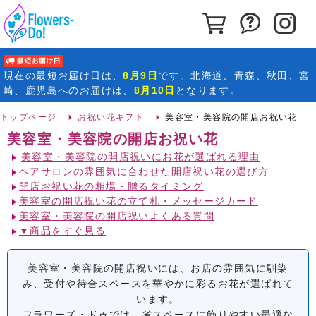
カートを見る
お問い合わ
イ
最短お届け日
現在の
最短お届け日
は、
8月9日
です。北海道、青森、秋田、宮
崎、鹿児島へのお届けは、
8月10日
となります。
トップページ
お祝い花ギフト
美容室・美容院の開店お祝い花
美容室・美容院の開店お祝い花
美容室・美容院の開店祝いにお花が選ばれる理由
ヘアサロンの雰囲気に合わせた開店祝い花の選び方
開店お祝い花の相場・贈るタイミング
美容室の開店祝い花の立て札・メッセージカード
美容室・美容院の開店祝いよくある質問
▼商品をすぐ見る
美容室・美容院の開店祝いには、お店の雰囲気に馴染
み、受付や待合スペースを華やかに彩るお花が選ばれて
います。
フラワーズ・ドゥでは、省スペースに飾りやすい最適な