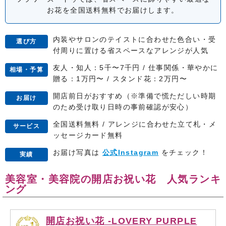
お花を全国送料無料でお届けします。
内装やサロンのテイストに合わせた色合い・受
選び方
付周りに置ける省スペースなアレンジが人気
友人・知人：5千〜7千円 / 仕事関係・華やかに
相場・予算
贈る：1万円〜 / スタンド花：2万円〜
開店前日がおすすめ（※準備で慌ただしい時期
お届け
のため受け取り日時の事前確認が安心）
全国送料無料 / アレンジに合わせた立て札・メ
サービス
ッセージカード無料
お届け写真は
公式Instagram
をチェック！
実績
美容室・美容院の開店お祝い花 人気ランキ
ング
開店お祝い花 -LOVERY PURPLE