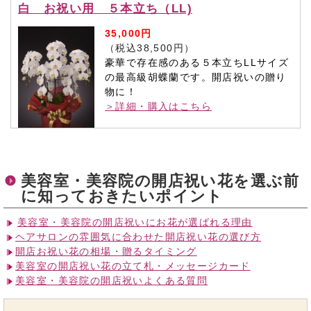
白 お祝い用 ５本立ち（LL)
35,000円
（税込38,500円）
豪華で存在感のある５本立ちLLサイズ
の最高級胡蝶蘭です。開店祝いの贈り
物に！
＞詳細・購入はこちら
美容室・美容院の開店祝い花を選ぶ前
に知っておきたいポイント
美容室・美容院の開店祝いにお花が選ばれる理由
ヘアサロンの雰囲気に合わせた開店祝い花の選び方
開店お祝い花の相場・贈るタイミング
美容室の開店祝い花の立て札・メッセージカード
美容室・美容院の開店祝いよくある質問