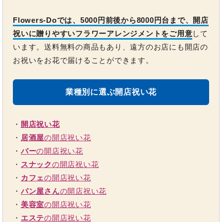
Flowers-Doでは、5000円前後から8000円台まで、開店
祝いに贈りやすいフラワーアレンジメントをご用意
して
います。送料無料の商品もあり、遠方のお店にも開店の
お祝いをお花で届けることができます。
業種別に選ぶ開店祝い花
・
開店祝い花
・
居酒屋
の開店祝い花
・
バー
の開店祝い花
・
スナック
の開店祝い花
・
カフェ
の開店祝い花
・
パン屋さん
の開店祝い花
・
美容室
の開店祝い花
・
エステ
の開店祝い花