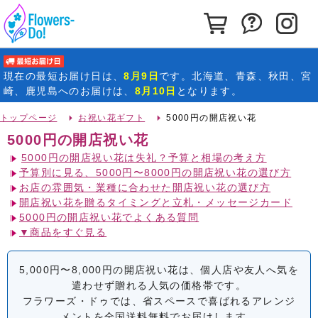
カートを見る
お問い合わ
イ
最短お届け日
現在の
最短お届け日
は、
8月9日
です。北海道、青森、秋田、宮
崎、鹿児島へのお届けは、
8月10日
となります。
トップページ
お祝い花ギフト
5000円の開店祝い花
5000円の開店祝い花
5000円の開店祝い花は失礼？予算と相場の考え方
予算別に見る、5000円〜8000円の開店祝い花の選び方
お店の雰囲気・業種に合わせた開店祝い花の選び方
開店祝い花を贈るタイミングと立札・メッセージカード
5000円の開店祝い花でよくある質問
▼商品をすぐ見る
5,000円〜8,000円の開店祝い花は、個人店や友人へ気を
遣わせず贈れる人気の価格帯です。
フラワーズ・ドゥでは、省スペースで喜ばれるアレンジ
メントを全国送料無料でお届けします。