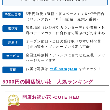
5千円前後（気軽・省スペース） / 6〜7千円台
予算の目安
（バランス良） / 8千円前後（見栄え重視）
飾る場所（レジ横やカウンター等）や業種・お
選び方
店のテーマカラーに合わせて選ぶのがおすすめ
オープン前日〜当日の受け取りやすい時間帯
お届け
（※内覧会・プレオープン指定も可能）
全国送料無料 / アレンジに合わせた立札・メッ
サービス
セージカード無料
お届け写真は
公式Instagram
をチェック！
実績
5000円の開店祝い花 人気ランキング
開店お祝い花 -CUTE RED