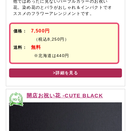
他ではめったに見ないパープルカラーのお祝い
花。染め花のとバラがおしゃれ＆インパクトでオ
ススメのフラワーアレンジメントです。
7,500円
価格：
（税込8,250円）
無料
送料：
※北海道は440円
>詳細を見る
開店お祝い花 -CUTE BLACK